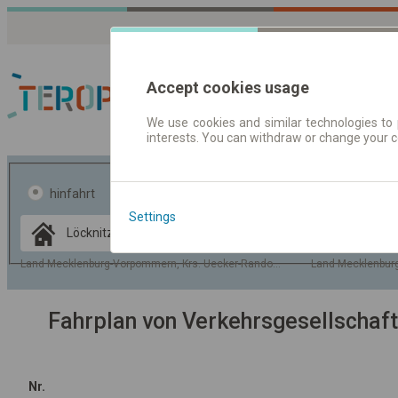
Accept cookies usage
We use cookies and similar technologies to 
interests. You can withdraw or change your 
Fahrplandaten | Ticke
hinfahrt
hin und- rückfahrt
Settings
Data CC-BY-SA
by
OpenStreetMap
Land Mecklenburg-Vorpommern, Krs. Uecker-Randow, Gem. Löcknitz
Land Mecklenburg
GeoLite data by
usblenden
MaxMind
Fahrplan von Verkehrsgesellschaf
Nr.