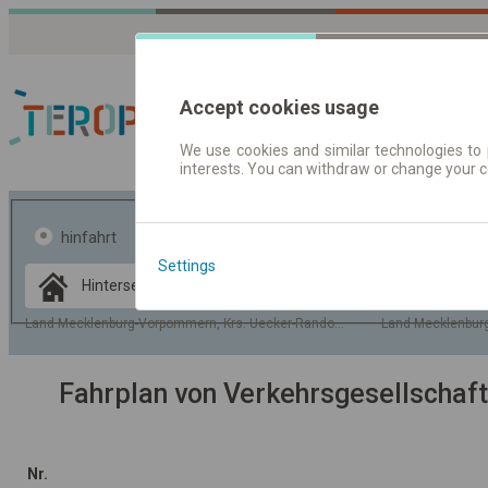
Accept cookies usage
We use cookies and similar technologies to 
interests. You can withdraw or change your 
Fahrplandaten | Ticke
hinfahrt
hin und- rückfahrt
Settings
Data CC-BY-SA
by
OpenStreetMap
Land Mecklenburg-Vorpommern, Krs. Uecker-Randow, Gem. Hintersee
Land Mecklenburg
GeoLite data by
usblenden
MaxMind
Fahrplan von Verkehrsgesellschaf
Nr.