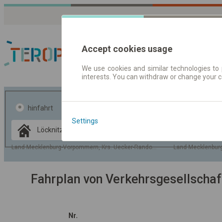
Accept cookies usage
We use cookies and similar technologies to 
interests. You can withdraw or change your 
Fahrplandaten | Ticke
hinfahrt
hin und- rückfahrt
Settings
Data CC-BY-SA
by
OpenStreetMap
Land Mecklenburg-Vorpommern, Krs. Uecker-Randow, Gem. Löcknitz
Land Mecklenburg
GeoLite data by
usblenden
MaxMind
Fahrplan von Verkehrsgesellscha
Nr.