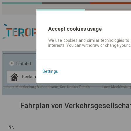
Accept cookies usage
We use cookies and similar technologies to 
interests. You can withdraw or change your 
Fahrplandaten | Ticke
hinfahrt
hin und- rückfahrt
Settings
Data CC-BY-SA
by
OpenStreetMap
Land Mecklenburg-Vorpommern, Krs. Uecker-Randow, Gem. Penkun
Land Mecklenburg
GeoLite data by
usblenden
MaxMind
Fahrplan von Verkehrsgesellsch
Nr.