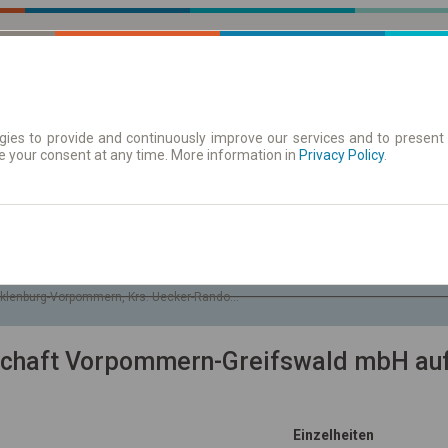
ies to provide and continuously improve our services and to present 
e your consent at any time. More information in
| Tickets
Aushangfahrplan
Privacy Policy
.
So. 9 Aug.
-- : --
klenburg-Vorpommern, Krs. Uecker-Randow, Gem. Löcknitz
schaft Vorpommern-Greifswald mbH auf
Einzelheiten