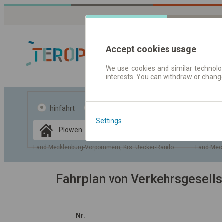
Accept cookies usage
We use cookies and similar technolog
interests. You can withdraw or chang
Fahrplandaten 
hinfahrt
hin und- rückfahrt
Settings
Data CC-BY-SA
by
OpenStreetMap
Land Mecklenburg-Vorpommern, Krs. Uecker-Randow, Gem. Plöwen
Land Mec
GeoLite data by
usblenden
MaxMind
Fahrplan von Verkehrsgesell
Nr.