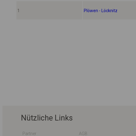
1
Plöwen - Löcknitz
Nützliche Links
Partner
AGB