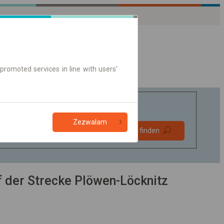
promoted services in line with users'
Zezwalam
Bevorzugt
Verbindung finden
ohne Umstieg
Nur Online-Ticket
 der Strecke Plöwen-Löcknitz