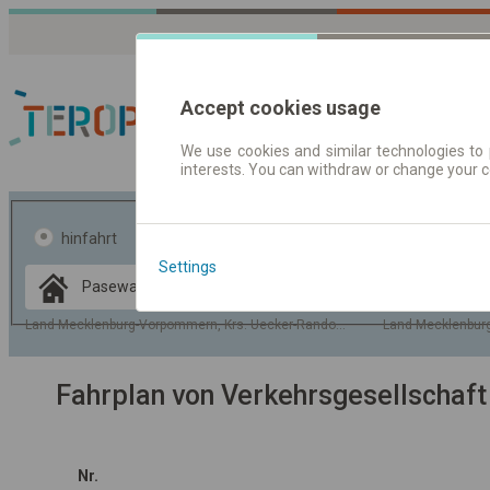
Accept cookies usage
We use cookies and similar technologies to 
interests. You can withdraw or change your 
Fahrplandaten | Ticke
hinfahrt
hin und- rückfahrt
Settings
Data CC-BY-SA
by
OpenStreetMap
Land Mecklenburg-Vorpommern, Krs. Uecker-Randow, Gem. Pasewalk
Land Mecklenburg
GeoLite data by
usblenden
MaxMind
Fahrplan von Verkehrsgesellschaf
Nr.