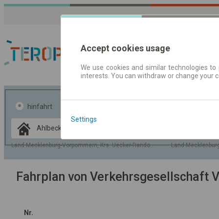
Accept cookies usage
We use cookies and similar technologies to 
interests. You can withdraw or change your 
Fahrplandaten | Ticke
hinfahrt
hin und- rückfahrt
Settings
Data CC-BY-SA
by
OpenStreetMap
Land Mecklenburg-Vorpommern, Krs. Uecker-Randow, Gem. Ahlbeck
Land Mecklenbur
GeoLite data by
usblenden
MaxMind
Fahrplan von Verkehrsgesellschaft
Nr.