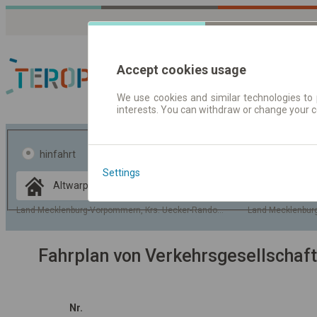
Accept cookies usage
We use cookies and similar technologies to 
interests. You can withdraw or change your 
Fahrplandaten | Ticke
hinfahrt
hin und- rückfahrt
Settings
Data CC-BY-SA
by
OpenStreetMap
Land Mecklenburg-Vorpommern, Krs. Uecker-Randow, Gem. Altwarp
Land Mecklenbur
GeoLite data by
usblenden
MaxMind
Fahrplan von Verkehrsgesellscha
Nr.