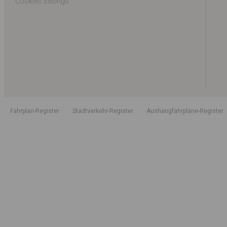
Cookies Settings
Fahrplan-Register
Stadtverkehr-Register
Aushangfahrpläne-Register